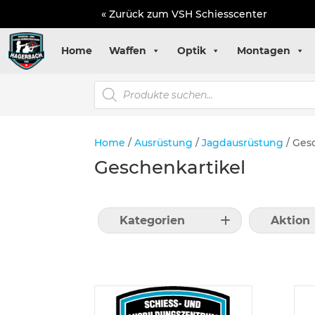
« Zurück zum VSH Schiesscenter
Home
Waffen
Optik
Montagen
Products
search
Home
/
Ausrüstung
/
Jagdausrüstung
/ Ges
Geschenkartikel
Kategorien
Aktion