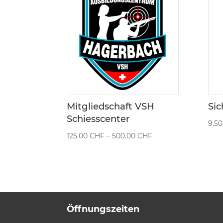
Mitgliedschaft VSH
Sic
Schiesscenter
9.5
Preisspanne:
125.00
CHF
–
500.00
CHF
125.00 CHF
bis
500.00 CHF
Öffnungszeiten