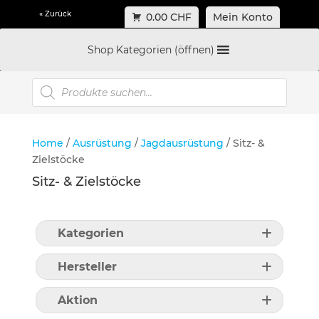
« Zurück
0.00 CHF
Mein Konto
Shop Kategorien (öffnen)
Products
search
Home
/
Ausrüstung
/
Jagdausrüstung
/ Sitz- &
Zielstöcke
Sitz- & Zielstöcke
Kategorien
Hersteller
Aktion