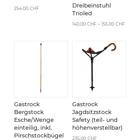
Dreibeinstuhl
254.00
CHF
Trioled
Preiss
140.00
CHF
–
155.00
CHF
140.00
bis
155.00
Gastrock
Gastrock
Bergstock
Jagdsitzstock
Esche/Wenge
Safety (teil- und
einteilig, inkl.
höhenverstellbar)
Pirschstockbügel
235.00
CHF