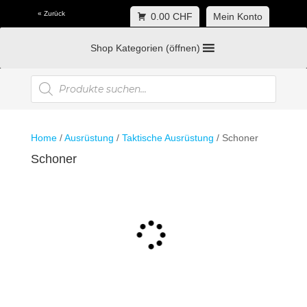
« Zurück
0.00 CHF
Mein Konto
Shop Kategorien (öffnen)
Products
search
Home
/
Ausrüstung
/
Taktische Ausrüstung
/ Schoner
Schoner