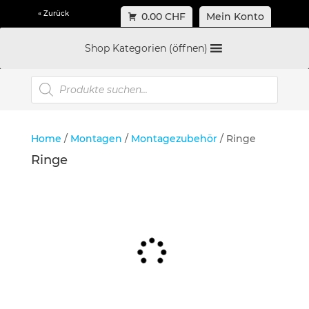
« Zurück
0.00 CHF
Mein Konto
Shop Kategorien (öffnen)
Products
search
Home
/
Montagen
/
Montagezubehör
/ Ringe
Ringe