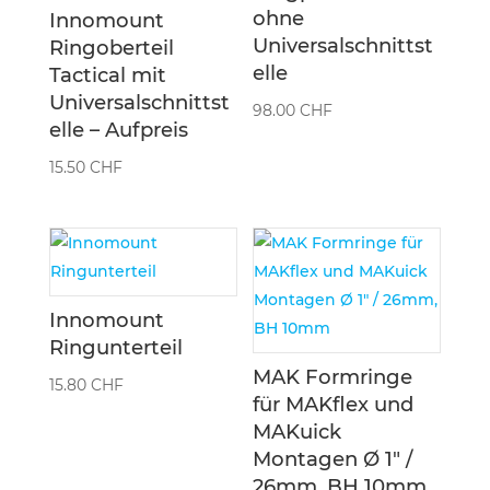
ohne
Innomount
Universalschnittst
Ringoberteil
elle
Tactical mit
Universalschnittst
98.00
CHF
elle – Aufpreis
15.50
CHF
Innomount
Ringunterteil
MAK Formringe
15.80
CHF
für MAKflex und
MAKuick
Montagen Ø 1″ /
26mm, BH 10mm