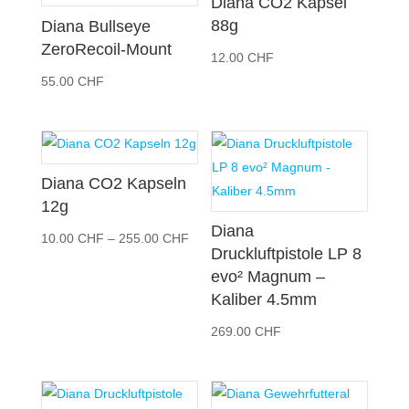
Diana CO2 Kapsel
88g
Diana Bullseye
ZeroRecoil-Mount
12.00
CHF
55.00
CHF
Diana CO2 Kapseln
12g
Diana
Preisspanne:
10.00
CHF
–
255.00
CHF
Druckluftpistole LP 8
10.00 CHF
evo² Magnum –
bis
Kaliber 4.5mm
255.00 CHF
269.00
CHF