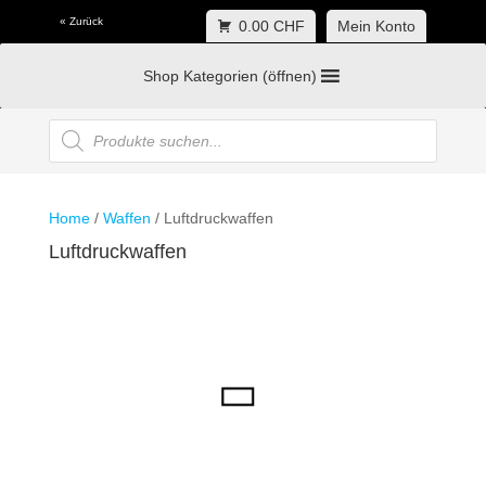
« Zurück
0.00 CHF
Mein Konto
Shop Kategorien (öffnen)
Products
search
Home
/
Waffen
/ Luftdruckwaffen
Luftdruckwaffen