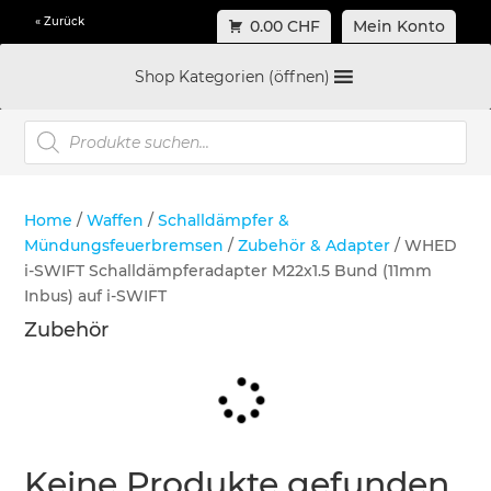
« Zurück
0.00 CHF
Mein Konto
Shop Kategorien (öffnen)
Products
search
Home
/
Waffen
/
Schalldämpfer &
Mündungsfeuerbremsen
/
Zubehör & Adapter
/ WHED
i-SWIFT Schalldämpferadapter M22x1.5 Bund (11mm
Inbus) auf i-SWIFT
Zubehör