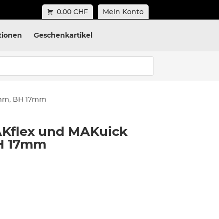
0.00 CHF
Mein Konto
tionen
Geschenkartikel
0mm, BH 17mm
Kflex und MAKuick
H 17mm