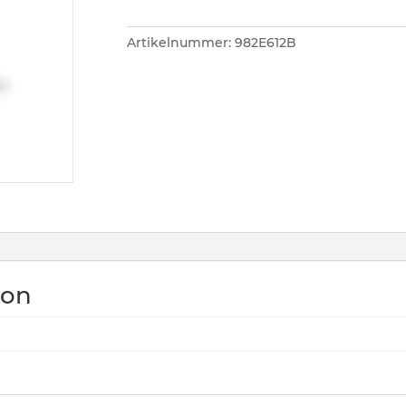
für
MAKflex
Artikelnummer:
982E612B
und
MAKuick
Montagen
Ø
30mm,
BH
17mm
Menge
ion