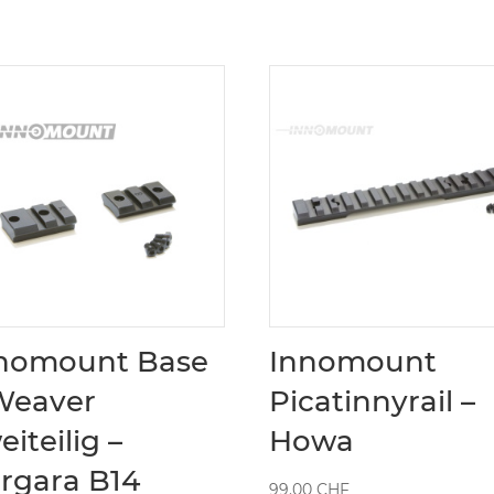
nomount Base
Innomount
Weaver
Picatinnyrail –
eiteilig –
Howa
rgara B14
99.00
CHF