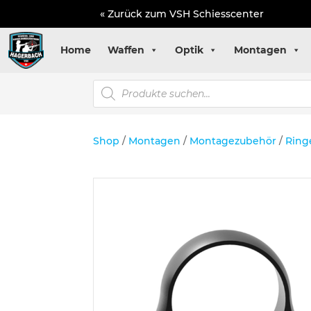
« Zurück zum VSH Schiesscenter
Home
Waffen
Optik
Montagen
Products
search
Shop
/
Montagen
/
Montagezubehör
/
Ring