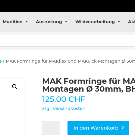
Munition
Ausrüstung
Wildverarbeitung
Ak
e
/ MAK Formringe für MAKflex und MAKuick Montagen Ø 3
MAK Formringe für MA
Montagen Ø 30mm, B
125.00
CHF
zzgl. Versandkosten
MAK
In den Warenkorb
Formringe