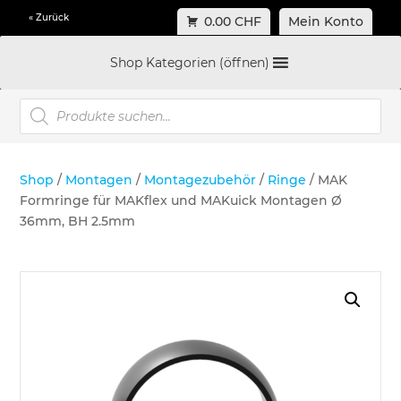
« Zurück
0.00 CHF
Mein Konto
Shop Kategorien (öffnen)
Products
search
Shop
/
Montagen
/
Montagezubehör
/
Ringe
/ MAK
Formringe für MAKflex und MAKuick Montagen Ø
36mm, BH 2.5mm