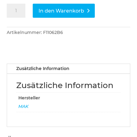
MAK
In den Warenkorb
Formringe
für
MAKflex
Artikelnummer:
F11062B6
und
MAKuick
Montagen
Ø
36mm,
Zusätzliche Information
BH
2.5mm
Zusätzliche Information
Menge
Hersteller
MAK