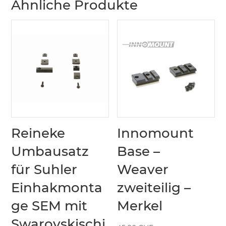
Ähnliche Produkte
Reineke
Innomount
Umbausatz
Base –
für Suhler
Weaver
Einhakmonta
zweiteilig –
ge SEM mit
Merkel
Swarovskischi