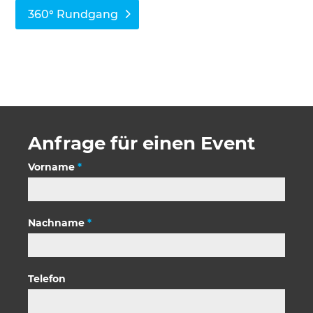
360° Rundgang
Anfrage für einen Event
Kontaktformular
Vorname
*
Nachname
*
Telefon