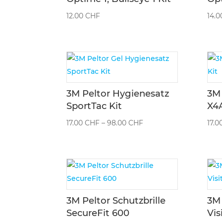
12.00
CHF
14.
3M Peltor Hygienesatz
3M 
SportTac Kit
X4A
Preisspanne:
17.00
CHF
–
98.00
CHF
17.0
17.00 CHF
bis
98.00 CHF
3M Peltor Schutzbrille
3M 
SecureFit 600
Vis