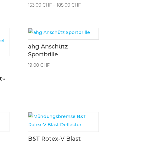
Preisspanne:
153.00
CHF
–
185.00
CHF
153.00 CHF
bis
185.00 CHF
ahg Anschütz
Sportbrille
19.00
CHF
t»
B&T Rotex-V Blast