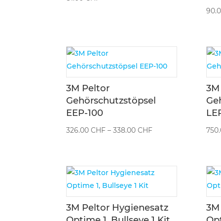
90.
3M Peltor
3M 
Gehörschutzstöpsel
Ge
EEP-100
LE
Preisspanne:
326.00
CHF
–
338.00
CHF
750
326.00 CHF
bis
338.00 CHF
3M Peltor Hygienesatz
3M 
Optime 1, Bullseye 1 Kit
Opt