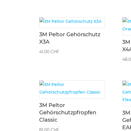
3M Peltor Gehörschutz
X3A
3M 
X4
41.00
CHF
48.
3M Peltor
Gehörschutzpfropfen
3M 
Classic
Ge
EAR
81.00
CHF