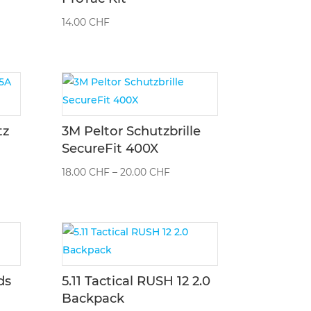
14.00
CHF
tz
3M Peltor Schutzbrille
SecureFit 400X
Preisspanne:
18.00
CHF
–
20.00
CHF
18.00 CHF
bis
20.00 CHF
ds
5.11 Tactical RUSH 12 2.0
Backpack