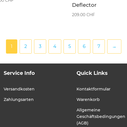
.00
CHF
Deflector
209.00
CHF
1
2
3
4
5
6
7
→
Service Info
Quick Links
Versandkosten
Kontaktformular
Zahlungsarten
Warenkorb
Allgemeine
Geschäftsbedingungen
(AGB)