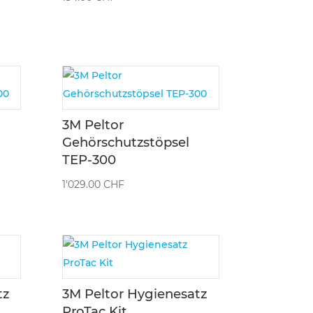
3M Peltor
Gehörschutzstöpsel
TEP-300
1'029.00
CHF
tz
3M Peltor Hygienesatz
ProTac Kit