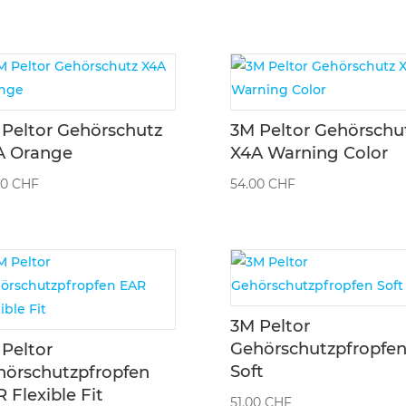
Peltor Gehörschutz
3M Peltor Gehörschu
A Orange
X4A Warning Color
00
CHF
54.00
CHF
3M Peltor
Gehörschutzpfropfe
Peltor
Soft
hörschutzpfropfen
 Flexible Fit
51.00
CHF