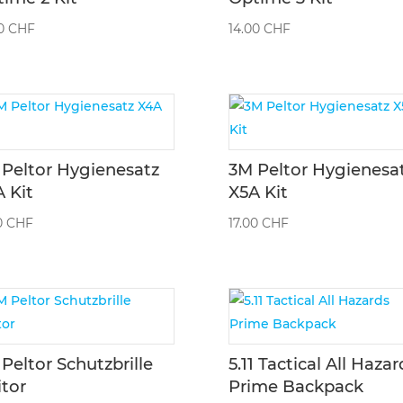
00
CHF
14.00
CHF
Peltor Hygienesatz
3M Peltor Hygienesa
 Kit
X5A Kit
0
CHF
17.00
CHF
Peltor Schutzbrille
5.11 Tactical All Hazar
itor
Prime Backpack