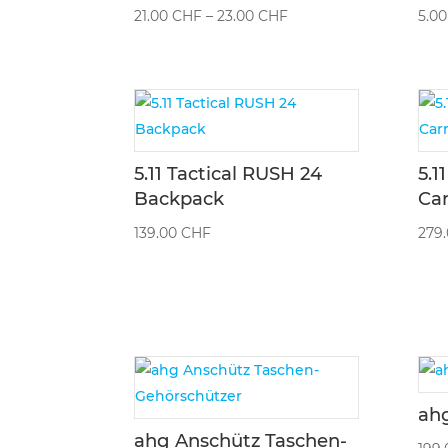
Preisspanne:
21.00
CHF
–
23.00
CHF
5.0
21.00 CHF
bis
23.00 CHF
5.11 Tactical RUSH 24
5.1
Backpack
Car
139.00
CHF
279
ahg
ahg Anschütz Taschen-