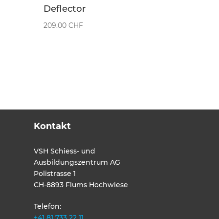
Deflector
209.00
CHF
Kontakt
VSH Schiess- und
Ausbildungszentrum AG
Polistrasse 1
CH-8893 Flums Hochwiese
Telefon:
+41 81 733 22 11