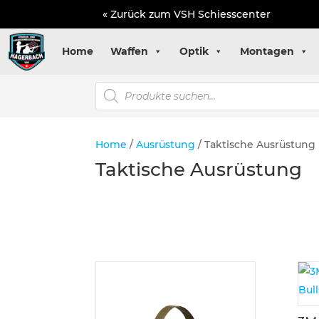
« Zurück zum VSH Schiesscenter
Home
Waffen
Optik
Montagen
Products
search
Home
/
Ausrüstung
/ Taktische Ausrüstung
Taktische Ausrüstung