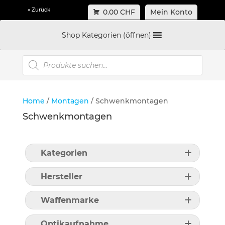
« Zurück
0.00 CHF
Mein Konto
Shop Kategorien (öffnen)
Products
search
Home
/
Montagen
/ Schwenkmontagen
Schwenkmontagen
Kategorien
Hersteller
Waffenmarke
Optikaufnahme