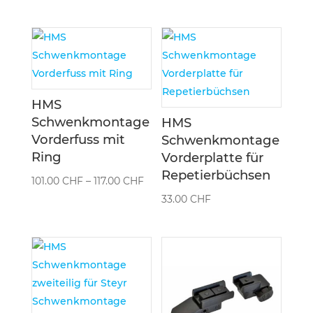
101.00 CHF
bis
bis
133.00
117.00 CHF
HMS
Schwenkmontage
HMS
Vorderfuss mit
Schwenkmontage
Ring
Vorderplatte für
Repetierbüchsen
Preisspanne:
101.00
CHF
–
117.00
CHF
101.00 CHF
33.00
CHF
bis
117.00 CHF