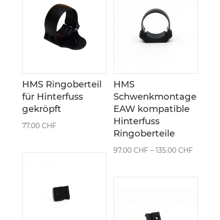
HMS Ringoberteil
HMS
für Hinterfuss
Schwenkmontage
gekröpft
EAW kompatible
Hinterfuss
77.00
CHF
Ringoberteile
Preissp
97.00
CHF
–
135.00
CHF
97.00 C
bis
135.00 