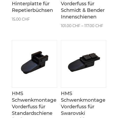
Hinterplatte für
Vorderfuss für
Repetierbüchsen
Schmidt & Bender
Innenschienen
15.00
CHF
Preissp
101.00
CHF
–
117.00
CHF
101.00 
bis
117.00 
HMS
HMS
Schwenkmontage
Schwenkmontage
Vorderfuss für
Vorderfuss für
Standardschiene
Swarovski