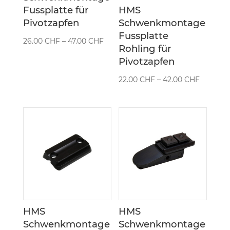
Fussplatte für
HMS
Pivotzapfen
Schwenkmontage
Fussplatte
Preisspanne:
26.00
CHF
–
47.00
CHF
Rohling für
26.00 CHF
Pivotzapfen
bis
Preisspa
22.00
CHF
–
42.00
CHF
47.00 CHF
22.00 C
bis
42.00 C
HMS
HMS
Schwenkmontage
Schwenkmontage