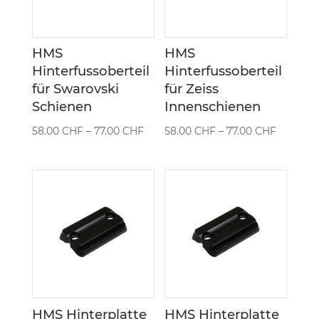
HMS
HMS
Hinterfussoberteil
Hinterfussoberteil
für Swarovski
für Zeiss
Schienen
Innenschienen
Preisspanne:
Preisspa
58.00
CHF
–
77.00
CHF
58.00
CHF
–
77.00
CHF
58.00 CHF
58.00 C
bis
bis
77.00 CHF
77.00 C
HMS Hinterplatte
HMS Hinterplatte