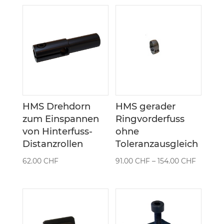
HMS Drehdorn
HMS gerader
zum Einspannen
Ringvorderfuss
von Hinterfuss-
ohne
Distanzrollen
Toleranzausgleich
Preissp
62.00
CHF
91.00
CHF
–
154.00
CHF
91.00 C
bis
154.00 