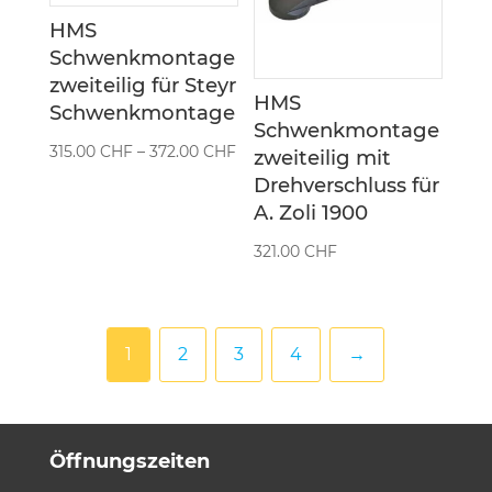
HMS
Schwenkmontage
zweiteilig für Steyr
HMS
Schwenkmontage
Schwenkmontage
Preisspanne:
315.00
CHF
–
372.00
CHF
zweiteilig mit
315.00 CHF
Drehverschluss für
bis
A. Zoli 1900
372.00 CHF
321.00
CHF
1
2
3
4
→
Öffnungszeiten