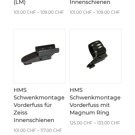
(LM)
Innenschienen
Preisspanne:
Preiss
101.00
CHF
–
109.00
CHF
101.00
CHF
–
109.00
CHF
101.00 CHF
101.00
bis
bis
109.00 CHF
109.00
HMS
HMS
Schwenkmontage
Schwenkmontage
Vorderfuss für
Vorderfuss mit
Zeiss
Magnum Ring
Innenschienen
Preiss
125.00
CHF
–
133.00
CHF
Preisspanne:
101.00
CHF
–
117.00
CHF
125.00