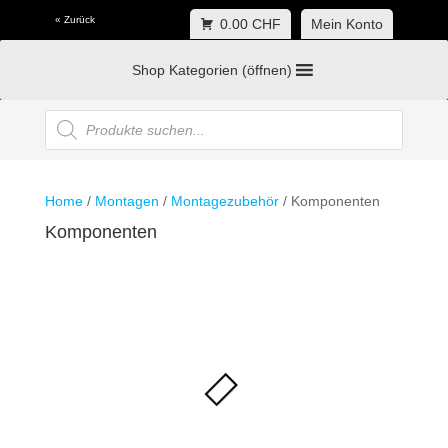
« Zurück
0.00 CHF
Mein Konto
Shop Kategorien (öffnen)
Products
search
Home
/
Montagen
/
Montagezubehör
/ Komponenten
Komponenten