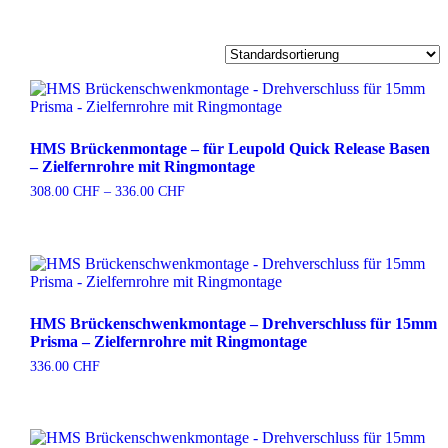
HMS Brückenmontage – für Leupold Quick Release Basen
– Zielfernrohre mit Ringmontage
Preisspanne:
308.00
CHF
–
336.00
CHF
308.00 CHF
bis
336.00 CHF
HMS Brückenschwenkmontage – Drehverschluss für 15mm
Prisma – Zielfernrohre mit Ringmontage
336.00
CHF