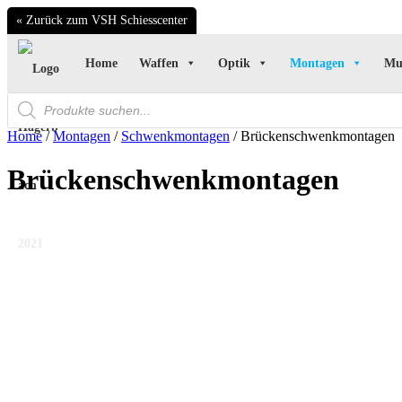
« Zurück zum VSH Schiesscenter
Home
Waffen
Optik
Montagen
Mu
Products
search
Home
/
Montagen
/
Schwenkmontagen
/ Brückenschwenkmontagen
Brückenschwenkmontagen