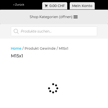
« Zurück
0.00 CHF
Mein Konto
Shop Kategorien (öffnen)
Products
search
Home
/ Produkt Gewinde / M15x1
M15x1