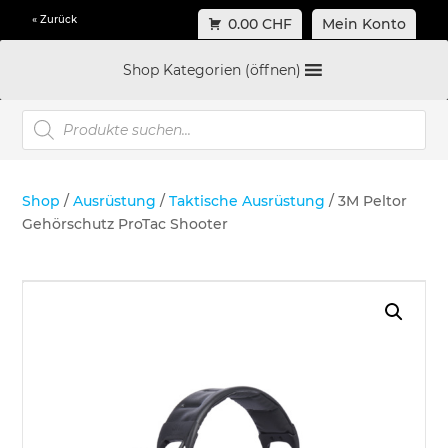
« Zurück
0.00 CHF
Mein Konto
Shop Kategorien (öffnen)
Products
search
Shop
/
Ausrüstung
/
Taktische Ausrüstung
/ 3M Peltor
Gehörschutz ProTac Shooter