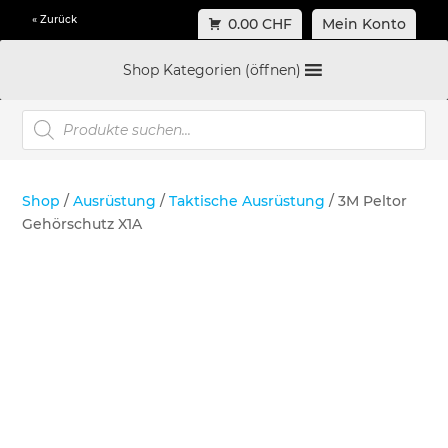
« Zurück
0.00 CHF
Mein Konto
Shop Kategorien (öffnen)
Products
search
Shop
/
Ausrüstung
/
Taktische Ausrüstung
/ 3M Peltor
Gehörschutz X1A