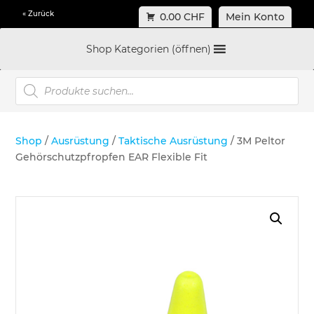
« Zurück
0.00 CHF
Mein Konto
Shop Kategorien (öffnen)
Products
search
Shop
/
Ausrüstung
/
Taktische Ausrüstung
/ 3M Peltor
Gehörschutzpfropfen EAR Flexible Fit