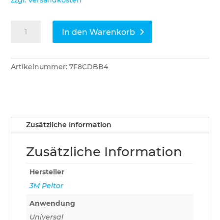
zzgl. Versandkosten
3M
In den Warenkorb
Peltor
Gehörschutzpfropfen
EAR
Artikelnummer:
7F8CDBB4
Flexible
Fit
Menge
Zusätzliche Information
Zusätzliche Information
Hersteller
3M Peltor
Anwendung
Universal