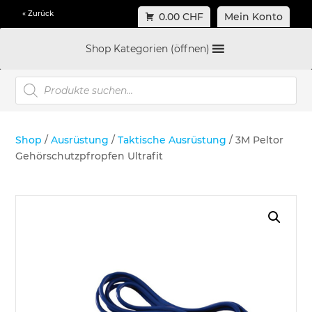
« Zurück
0.00 CHF
Mein Konto
Shop Kategorien (öffnen)
Products
search
Shop
/
Ausrüstung
/
Taktische Ausrüstung
/ 3M Peltor
Gehörschutzpfropfen Ultrafit