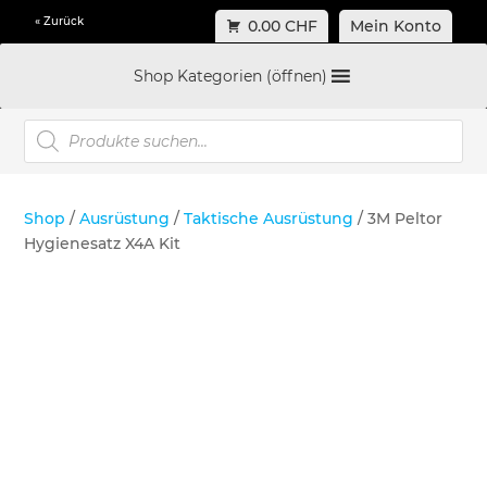
« Zurück
0.00 CHF
Mein Konto
Shop Kategorien (öffnen)
Products
search
Shop
/
Ausrüstung
/
Taktische Ausrüstung
/ 3M Peltor
Hygienesatz X4A Kit