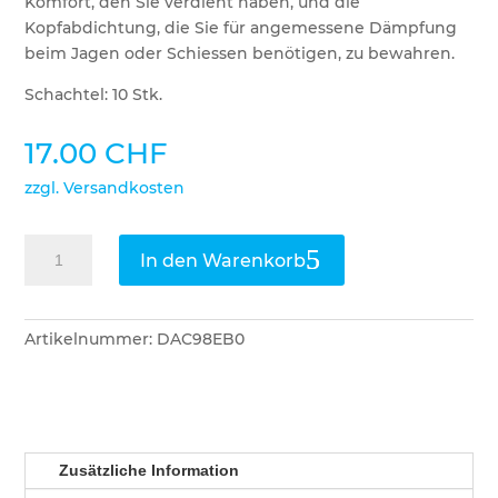
Komfort, den Sie verdient haben, und die
Kopfabdichtung, die Sie für angemessene Dämpfung
beim Jagen oder Schiessen benötigen, zu bewahren.
Schachtel: 10 Stk.
17.00
CHF
zzgl. Versandkosten
3M
In den Warenkorb
Peltor
Hygienesatz
X5A
Artikelnummer:
DAC98EB0
Kit
Menge
Zusätzliche Information