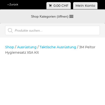
« Zurück
0.00 CHF
Mein Konto
Shop Kategorien (öffnen)
Products
search
Shop
/
Ausrüstung
/
Taktische Ausrüstung
/ 3M Peltor
Hygienesatz X5A Kit