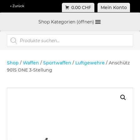
« Zurück
0.00 CHF
Mein Konto
Shop Kategorien (öffnen)
Products
search
Shop
/
Waffen
/
Sportwaffen
/
Luftgewehre
/ Anschütz
9015 ONE 3-Stellung