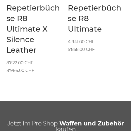
Repetierbüch
Repetierbüch
se R8
se R8
Ultimate X
Ultimate
Silence
4'941.00
CHF
–
Leather
Preisspanne:
5'858.00
CHF
4'941.00 CHF
8'622.00
CHF
–
bis
Preisspanne:
8'966.00
CHF
5'858.00 CHF
8'622.00 CHF
bis
8'966.00 CHF
Jetzt im Pro Shop
Waffen und Zubehör
kaufen