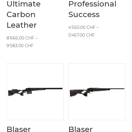
Ultimate
Professional
Carbon
Success
Leather
4'550.00
CHF
–
Preisspanne:
5'467.00
CHF
8'666.00
CHF
–
4'550.00 CHF
Preisspanne:
9'583.00
CHF
bis
8'666.00 CHF
5'467.00 CHF
bis
9'583.00 CHF
Blaser
Blaser