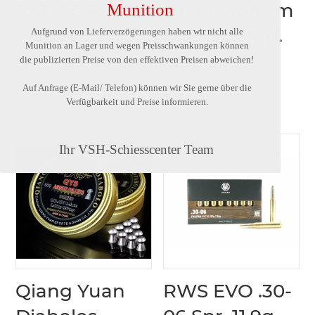
10.3×60 R 13g
Line Magnum
Munition
FMJ .22 Mag.
Aufgrund von Lieferverzögerungen haben wir nicht alle
143.00
CHF
Munition an Lager und wegen Preisschwankungen können
2.6g
die publizierten Preise von den effektiven Preisen abweichen!
Auf Anfrage (E-Mail/ Telefon) können wir Sie gerne über die
56.00
CHF
Verfügbarkeit und Preise informieren.
Ihr VSH-Schiesscenter Team
Qiang Yuan
RWS EVO .30-