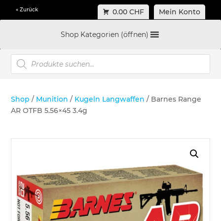
« Zurück
0.00 CHF
Mein Konto
Shop Kategorien (öffnen)
Products
search
Shop
/
Munition
/
Kugeln Langwaffen
/ Barnes Range
AR OTFB 5.56×45 3.4g