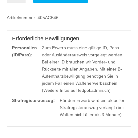
TX
LRX
Artikelnummer:
405ACB46
BT
.338
Lapua
Erforderliche Bewilligungen
Mag.
Personalien
Zum Erwerb muss eine gültige ID, Pass
18.1g
(ID/Pass):
oder Ausländerausweis vorgelegt werden.
Menge
Bei einer ID brauchen wir Vorder- und
Rückseite mit allen Angaben. Mit einer B-
Aufenthaltsbewilligung benötigen Sie in
jedem Fall einen Waffenerwerbsschein.
(Weitere Infos auf fedpol.admin.ch)
Strafregisterauszug:
Für den Erwerb wird ein aktueller
Strafregisterauszug verlangt (bei
Waffen nicht älter als 3 Monate).