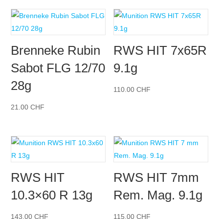
Brenneke Rubin
RWS HIT 7x65R
Sabot FLG 12/70
9.1g
28g
110.00
CHF
21.00
CHF
RWS HIT
RWS HIT 7mm
10.3×60 R 13g
Rem. Mag. 9.1g
143.00
CHF
115.00
CHF