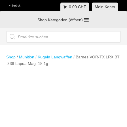
« Zurück
0.00 CHF
Mein Konto
Shop Kategorien (öffnen)
Products
search
Shop
/
Munition
/
Kugeln Langwaffen
/ Barnes VOR-TX LRX BT
.338 Lapua Mag. 18.1g