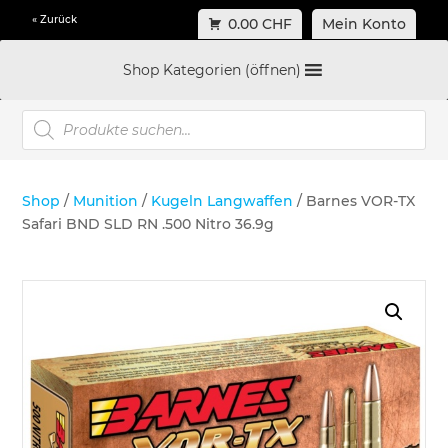
« Zurück
0.00 CHF
Mein Konto
Shop Kategorien (öffnen)
Products
search
Shop
/
Munition
/
Kugeln Langwaffen
/ Barnes VOR-TX
Safari BND SLD RN .500 Nitro 36.9g