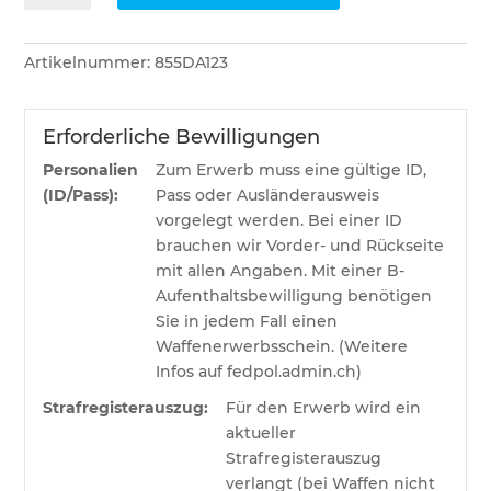
TX
Safari
Artikelnummer:
855DA123
BND
SLD
RN
Erforderliche Bewilligungen
.500
Personalien
Zum Erwerb muss eine gültige ID,
Nitro
(ID/Pass):
Pass oder Ausländerausweis
36.9g
vorgelegt werden. Bei einer ID
Menge
brauchen wir Vorder- und Rückseite
mit allen Angaben. Mit einer B-
Aufenthaltsbewilligung benötigen
Sie in jedem Fall einen
Waffenerwerbsschein. (Weitere
Infos auf fedpol.admin.ch)
Strafregisterauszug:
Für den Erwerb wird ein
aktueller
Strafregisterauszug
verlangt (bei Waffen nicht