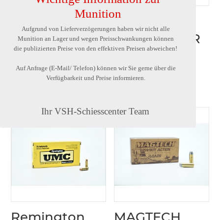
Munition
RWS EVO .30-
RWS EVO
Aufgrund von Lieferverzögerungen haben wir nicht alle
06 Spr. 11.9g
Green 7×65 R
Munition an Lager und wegen Preisschwankungen können
die publizierten Preise von den effektiven Preisen abweichen!
8.2g
96.00
CHF
Auf Anfrage (E-Mail/ Telefon) können wir Sie gerne über die
126.00
CHF
Verfügbarkeit und Preise informieren.
Ihr VSH-Schiesscenter Team
Remington
MAGTECH