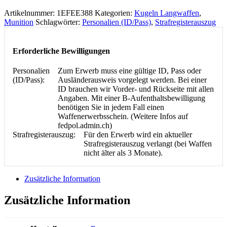
FB
Artikelnummer:
1EFEE388
Kategorien:
Kugeln Langwaffen
,
.416
Munition
Schlagwörter:
Personalien (ID/Pass)
,
Strafregisterauszug
Rem.
Mag.
25.9g
Erforderliche Bewilligungen
Menge
Personalien
Zum Erwerb muss eine gültige ID, Pass oder
(ID/Pass):
Ausländerausweis vorgelegt werden. Bei einer
ID brauchen wir Vorder- und Rückseite mit allen
Angaben. Mit einer B-Aufenthaltsbewilligung
benötigen Sie in jedem Fall einen
Waffenerwerbsschein. (Weitere Infos auf
fedpol.admin.ch)
Strafregisterauszug:
Für den Erwerb wird ein aktueller
Strafregisterauszug verlangt (bei Waffen
nicht älter als 3 Monate).
Zusätzliche Information
Zusätzliche Information