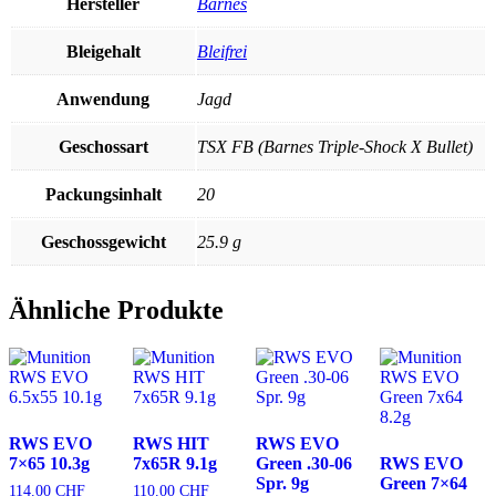
Hersteller
Barnes
Bleigehalt
Bleifrei
Anwendung
Jagd
Geschossart
TSX FB (Barnes Triple-Shock X Bullet)
Packungsinhalt
20
Geschossgewicht
25.9 g
Ähnliche Produkte
RWS EVO
RWS HIT
RWS EVO
7×65 10.3g
7x65R 9.1g
Green .30-06
RWS EVO
Spr. 9g
Green 7×64
114.00
CHF
110.00
CHF