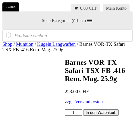
« Zurück
0.00 CHF
Mein Konto
Shop Kategorien (öffnen)
Products
search
Shop
/
Munition
/
Kugeln Langwaffen
/ Barnes VOR-TX Safari
TSX FB .416 Rem. Mag. 25.9g
Barnes VOR-TX
Safari TSX FB .416
Rem. Mag. 25.9g
253.00
CHF
zzgl. Versandkosten
Barnes
In den Warenkorb
VOR-
TX
Safari
TSX