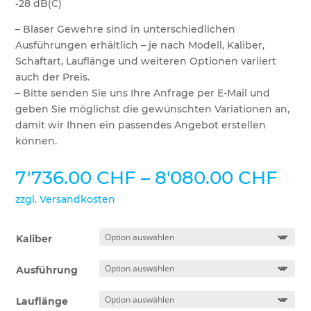
‑28 dB(C)
– Blaser Gewehre sind in unterschiedlichen
Ausführungen erhältlich – je nach Modell, Kaliber,
Schaftart, Lauflänge und weiteren Optionen variiert
auch der Preis.
– Bitte senden Sie uns Ihre Anfrage per E-Mail und
geben Sie möglichst die gewünschten Variationen an,
damit wir Ihnen ein passendes Angebot erstellen
können.
Pre
7'736.00
CHF
–
8'080.00
CHF
7'7
zzgl. Versandkosten
bis
8'0
Kaliber
Ausführung
Lauflänge