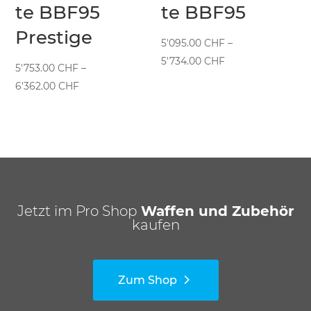
te BBF95
te BBF95
Prestige
5'095.00
CHF
–
Preisspanne:
5'734.00
CHF
5'753.00
CHF
–
5'095.00 CHF
Preisspanne:
6'362.00
CHF
bis
5'753.00 CHF
5'734.00 CHF
bis
6'362.00 CHF
Jetzt im Pro Shop
Waffen und Zubehör
kaufen
Zum Shop