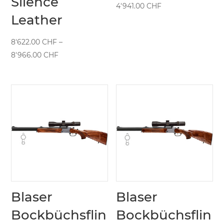
Silence
4'941.00
CHF
Leather
8'622.00
CHF
–
Preisspanne:
8'966.00
CHF
8'622.00 CHF
bis
8'966.00 CHF
Blaser
Blaser
Bockbüchsflin
Bockbüchsflin