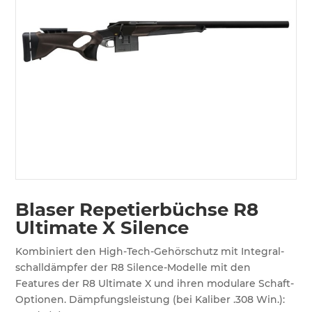
Blaser Repetierbüchse R8
Ultimate X Silence
Kombiniert den High-Tech-Ge­hör­schutz mit In­te­gral­
schall­dämp­fer der R8 Si­lence-Mo­del­le mit den
Features der R8 Ultimate X und ihren modulare Schaft-
Op­tio­nen. Dämp­fungs­leis­tung (bei Kaliber .308 Win.):