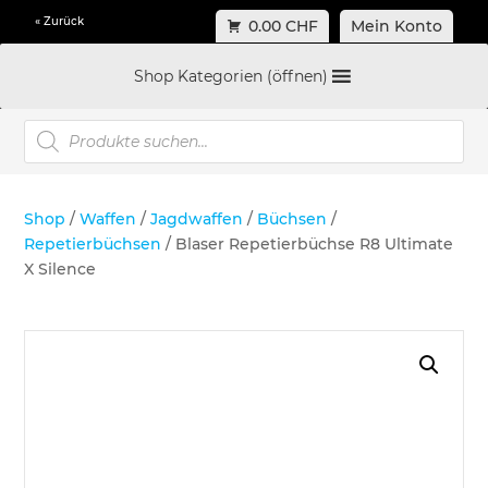
« Zurück
0.00 CHF
Mein Konto
Shop Kategorien (öffnen)
Products
search
Shop
/
Waffen
/
Jagdwaffen
/
Büchsen
/
Repetierbüchsen
/ Blaser Repetierbüchse R8 Ultimate
X Silence