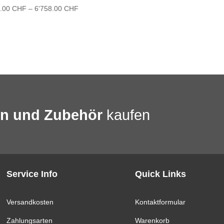
Preisspanne:
1.00
CHF
–
6'758.00
CHF
5'841.00 CHF
bis
6'758.00 CHF
en und Zubehör
kaufen
Service Info
Quick Links
Versandkosten
Kontaktformular
Zahlungsarten
Warenkorb