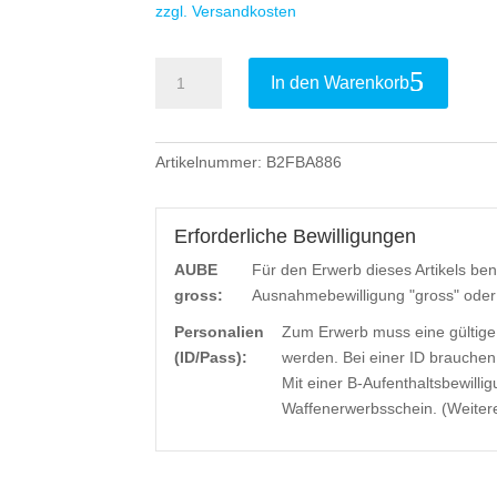
zzgl. Versandkosten
B&T
In den Warenkorb
LMG-
Schalldämpfer
PRINT-
Artikelnummer:
B2FBA886
X
RBS
Universal
Erforderliche Bewilligungen
-
AUBE
Für den Erwerb dieses Artikels ben
.223
gross:
Ausnahmebewilligung "gross" ode
Rem.
Menge
Personalien
Zum Erwerb muss eine gültige
(ID/Pass):
werden. Bei einer ID brauchen
Mit einer B-Aufenthaltsbewilli
Waffenerwerbsschein. (Weitere