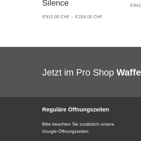
Silence
5'84
Preisspanne:
8'910.00
CHF
–
9'254.00
CHF
8'910.00 CHF
bis
9'254.00 CHF
Jetzt im Pro Shop
Waff
Reguläre Öffnungszeiten
Bitte beachten Sie zusätzlich unsere
Google-Öffnungszeiten.