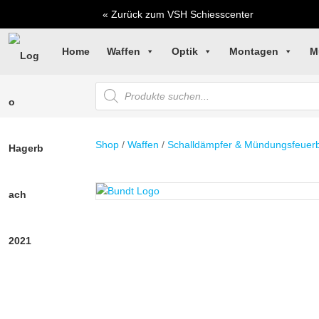
« Zurück zum VSH Schiesscenter
Home
Waffen
Optik
Montagen
M
Products
search
Shop
/
Waffen
/
Schalldämpfer & Mündungsfeue