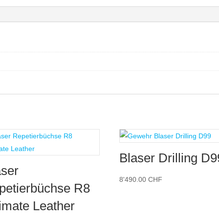
Blaser Drilling D9
aser
8'490.00
CHF
petierbüchse R8
timate Leather