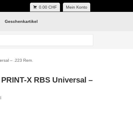
0.00 CHF
Mein Konto
Geschenkartikel
rsal – .223 Rem.
PRINT-X RBS Universal –
l