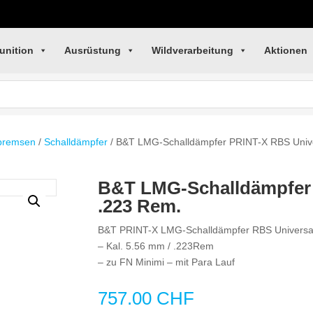
unition
Ausrüstung
Wildverarbeitung
Aktionen
rbremsen
/
Schalldämpfer
/ B&T LMG-Schalldämpfer PRINT-X RBS Unive
B&T LMG-Schalldämpfer 
.223 Rem.
B&T PRINT-X LMG-Schalldämpfer RBS Universa
– Kal. 5.56 mm / .223Rem
– zu FN Minimi – mit Para Lauf
757.00
CHF