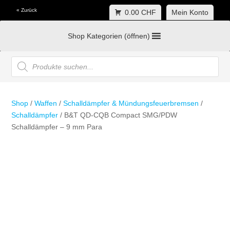
« Zurück
0.00 CHF
Mein Konto
Shop Kategorien (öffnen)
Products
search
Shop
/
Waffen
/
Schalldämpfer & Mündungsfeuerbremsen
/
Schalldämpfer
/ B&T QD-CQB Compact SMG/PDW
Schalldämpfer – 9 mm Para