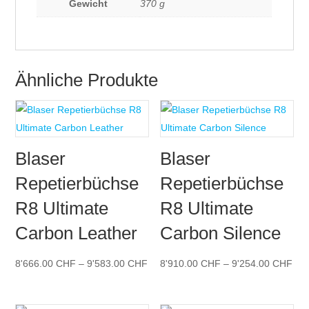
Gewicht
370 g
Ähnliche Produkte
Blaser
Blaser
Repetierbüchse
Repetierbüchse
R8 Ultimate
R8 Ultimate
Carbon Leather
Carbon Silence
Preisspanne:
Pre
8'666.00
CHF
–
9'583.00
CHF
8'910.00
CHF
–
9'254.00
CHF
8'666.00 CHF
8'9
bis
bis