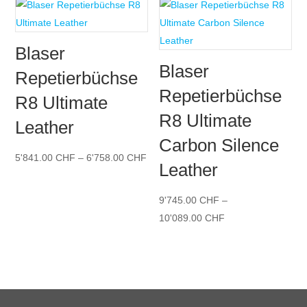
9'583.00 CHF
9'2
Blaser
Blaser
Repetierbüchse
Repetierbüchse
R8 Ultimate
R8 Ultimate
Leather
Carbon Silence
Preisspanne:
5'841.00
CHF
–
6'758.00
CHF
Leather
5'841.00 CHF
bis
9'745.00
CHF
–
6'758.00 CHF
Preisspanne:
10'089.00
CHF
9'745.00 CHF
bis
10'089.00 CHF