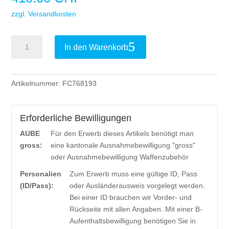
zzgl. Versandkosten
B&T
In den Warenkorb
QD-
CQB
Compact
Artikelnummer:
FC768193
SMG/PDW
Schalldämpfer
-
Erforderliche Bewilligungen
9
AUBE
Für den Erwerb dieses Artikels benötigt man
mm
gross:
eine kantonale Ausnahmebewilligung "gross"
Para
oder Ausnahmebewilligung Waffenzubehör
Menge
Personalien
Zum Erwerb muss eine gültige ID, Pass
(ID/Pass):
oder Ausländerausweis vorgelegt werden.
Bei einer ID brauchen wir Vorder- und
Rückseite mit allen Angaben. Mit einer B-
Aufenthaltsbewilligung benötigen Sie in