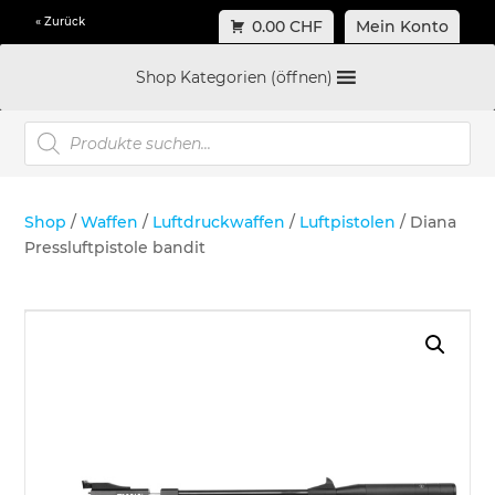
« Zurück
0.00 CHF
Mein Konto
Shop Kategorien (öffnen)
Products
search
Shop
/
Waffen
/
Luftdruckwaffen
/
Luftpistolen
/ Diana
Pressluftpistole bandit