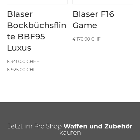
Blaser
Blaser F16
Bockbüchsflin
Game
te BBF95
4'176.00
CHF
Luxus
6'340.00
CHF
–
Preisspanne:
6'925.00
CHF
6'340.00 CHF
bis
6'925.00 CHF
Jetzt im Pro Shop
Waffen und Zubehör
kaufen