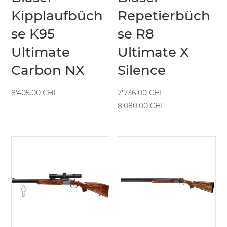
Kipplaufbüch
Repetierbüch
se K95
se R8
Ultimate
Ultimate X
Carbon NX
Silence
8'405.00
CHF
7'736.00
CHF
–
Preisspanne:
8'080.00
CHF
7'736.00 CHF
bis
8'080.00 CHF