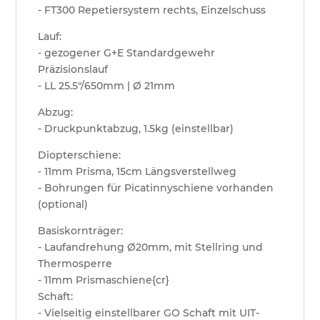
- FT300 Repetiersystem rechts, Einzelschuss
Lauf:
- gezogener G+E Standardgewehr
Präzisionslauf
- LL 25.5"/650mm | Ø 21mm
Abzug:
- Druckpunktabzug, 1.5kg (einstellbar)
Diopterschiene:
- 11mm Prisma, 15cm Längsverstellweg
- Bohrungen für Picatinnyschiene vorhanden
(optional)
Basiskornträger:
- Laufandrehung Ø20mm, mit Stellring und
Thermosperre
- 11mm Prismaschiene{cr}
Schaft:
- Vielseitig einstellbarer GO Schaft mit UIT-