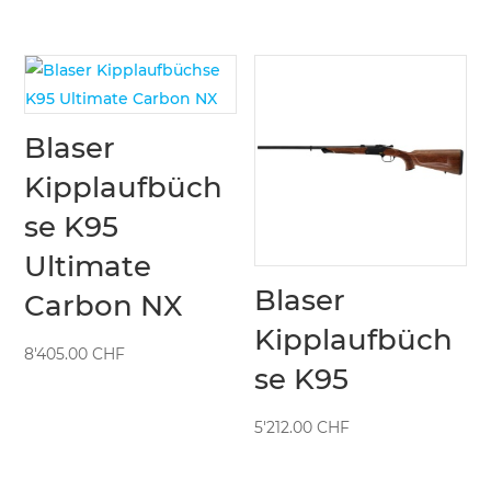
bis
9'745.00 CHF
8'966.00 CHF
bis
10'089.00 CHF
Blaser
Kipplaufbüch
se K95
Ultimate
Blaser
Carbon NX
Kipplaufbüch
8'405.00
CHF
se K95
5'212.00
CHF