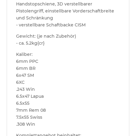
Handstopschiene, 3D verstellbarer
Pistolengriff, einstellbare Vorderschaftbreite
und Schränkung
- verstellbare Schaftbacke CISM
Gewicht: (je nach Zubehör)
- ca. 5.2kg{cr}
Kaliber:
6mm PPC
6mm BR
6x47 SM
6XC
.243 Win
6.5x47 Lapua
6.5x55
7mm Rem 08
7.5x55 Swiss
.308 Win
Komplettangebot beinhaltet: