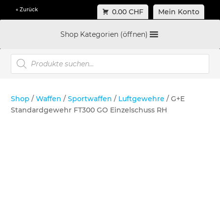
« Zurück
0.00 CHF
Mein Konto
Shop Kategorien (öffnen)
Products
search
Shop
/
Waffen
/
Sportwaffen
/
Luftgewehre
/ G+E
Standardgewehr FT300 GO Einzelschuss RH