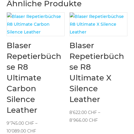
Ähnliche Produkte
Blaser
Blaser
Repetierbüch
Repetierbüch
se R8
se R8
Ultimate
Ultimate X
Carbon
Silence
Silence
Leather
Leather
8'622.00
CHF
–
Preisspanne:
8'966.00
CHF
9'745.00
CHF
–
8'622.00 CHF
Preisspanne:
10'089.00
CHF