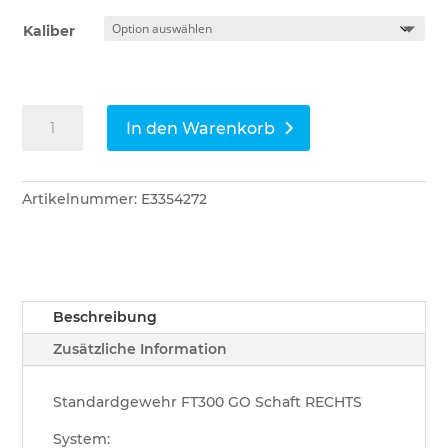
Kaliber
G+E
In den Warenkorb
Standardgewehr
FT300
GO
Artikelnummer:
E3354272
Einzelschuss
RH
Menge
Beschreibung
Zusätzliche Information
Standardgewehr FT300 GO Schaft RECHTS
System: