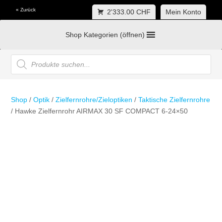
« Zurück
2'333.00 CHF
Mein Konto
Shop Kategorien (öffnen)
Products
search
Shop
/
Optik
/
Zielfernrohre/Zieloptiken
/
Taktische Zielfernrohre
/ Hawke Zielfernrohr AIRMAX 30 SF COMPACT 6-24×50