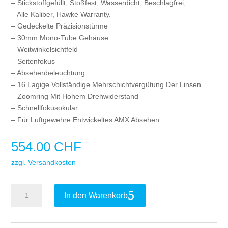
– Stickstoffgefüllt, Stoßfest, Wasserdicht, Beschlagfrei,
– Alle Kaliber, Hawke Warranty.
– Gedeckelte Präzisionstürme
– 30mm Mono-Tube Gehäuse
– Weitwinkelsichtfeld
– Seitenfokus
– Absehenbeleuchtung
– 16 Lagige Vollständige Mehrschichtvergütung Der Linsen
– Zoomring Mit Hohem Drehwiderstand
– Schnellfokusokular
– Für Luftgewehre Entwickeltes AMX Absehen
554.00
CHF
zzgl. Versandkosten
Hawke
In den Warenkorb
Zielfernrohr
AIRMAX
30