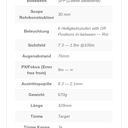
Bildebene
SFP (Zweite Bildebene)
Scope
30 mm
Rohrkonstruktion
6 Helligkeitsstufen with Off
Beleuchtung
Positions In-between — Rot
Sichtfeld
7.3 — 1.8m @100m
Augenabstand
76mm
PX/Fokus (Error
9m — ∞
free from)
Austrittspupille
8.3 — 2.1mm
Gewicht
670g
Länge
329mm
Türme
Target
Türme Kappe
Ja