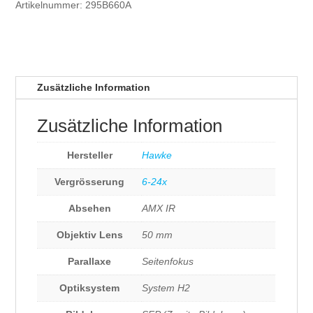
Artikelnummer:
295B660A
SF
COMPACT
6-
24x50
Menge
Zusätzliche Information
Zusätzliche Information
Hersteller
Hawke
Vergrösserung
6-24x
Absehen
AMX IR
Objektiv Lens
50 mm
Parallaxe
Seitenfokus
Optiksystem
System H2