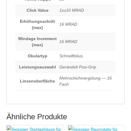
Click Value
1zu10 MRAD
Erhöhungsschritt
16 MRAD
(max)
Windage Increment
16 MRAD
(max)
Okulartyp
Schnellfokus
Leistungsauswahl
Gerändelt Posi-Grip
Mehrschichtvergütung — 16
Linsenoberfläche
Fach
Ähnliche Produkte