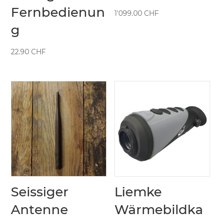
Fernbedienun
1'099.00
CHF
g
22.90
CHF
Seissiger
Liemke
Antenne
Wärmebildka