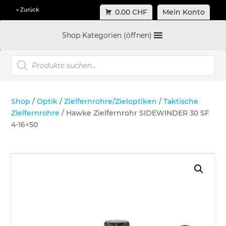
« Zurück
0.00 CHF
Mein Konto
Shop Kategorien (öffnen)
Products
search
Shop
/
Optik
/
Zielfernrohre/Zieloptiken
/
Taktische
Zielfernrohre
/ Hawke Zielfernrohr SIDEWINDER 30 SF
4-16×50