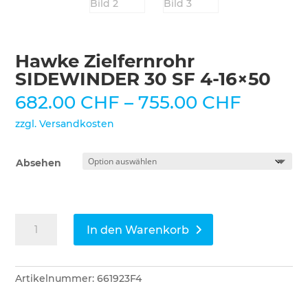
Hawke Zielfernrohr
SIDEWINDER 30 SF 4-16×50
Preiss
682.00
CHF
–
755.00
CHF
682.00
zzgl. Versandkosten
bis
755.00
Absehen
Hawke
In den Warenkorb
Zielfernrohr
SIDEWINDER
30
Artikelnummer:
661923F4
SF
4-