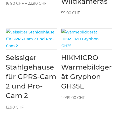
Wildkameras
Preisspanne:
16.90
CHF
–
22.90
CHF
16.90 CHF
59.00
CHF
bis
22.90 CHF
Seissiger
HIKMICRO
Stahlgehäuse
Wärmebildger
für GPRS-Cam
ät Gryphon
2 und Pro-
GH35L
Cam 2
1'999.00
CHF
12.90
CHF