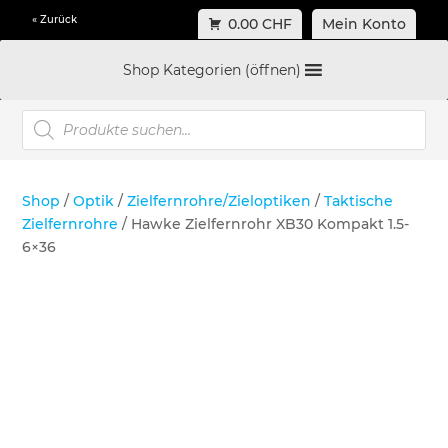
« Zurück
0.00 CHF
Mein Konto
Shop Kategorien (öffnen)
Products
search
Shop
/
Optik
/
Zielfernrohre/Zieloptiken
/
Taktische
Zielfernrohre
/ Hawke Zielfernrohr XB30 Kompakt 1.5-
6×36