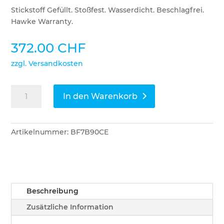
Stickstoff Gefüllt. Stoßfest. Wasserdicht. Beschlagfrei.
Hawke Warranty.
372.00
CHF
zzgl. Versandkosten
Hawke
In den Warenkorb
Zielfernrohr
XB30
Kompakt
Artikelnummer:
BF7B90CE
1.5-
6x36
Menge
Beschreibung
Zusätzliche Information