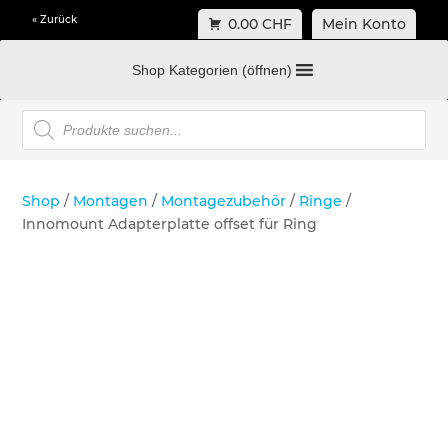
« Zurück
0.00 CHF
Mein Konto
Shop Kategorien (öffnen)
Products
search
Shop
/
Montagen
/
Montagezubehör
/
Ringe
/
Innomount Adapterplatte offset für Ring