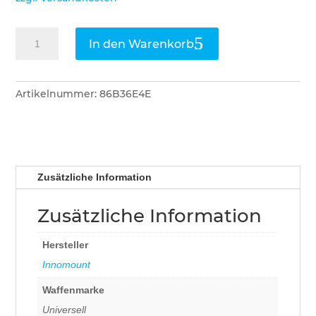
Innomount
In den Warenkorb
Adapterplatte
offset
für
Artikelnummer:
86B36E4E
Ring
Menge
Zusätzliche Information
Zusätzliche Information
Hersteller
Innomount
Waffenmarke
Universell