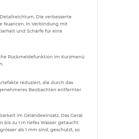
etailreichtum. Die verbesserte
te Nuancen. In Verbindung mit
larheit und Schärfe für eine
tische Rückmeldefunktion im Kurzmenü
n.
rtefakte reduziert, die durch das
angenehmeres Beobachten entfernter
barkeit im Geländeeinsatz. Das Gerät
in bis zu 1 m tiefes Wasser getaucht
rösser als 1 mm sind, geschützt, so