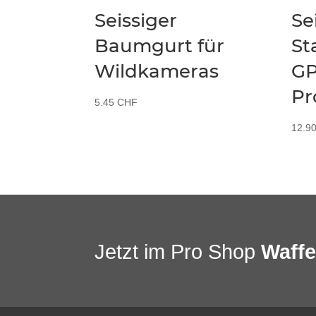
Seissiger
Se
Baumgurt für
St
Wildkameras
GP
Pr
5.45
CHF
12.9
Jetzt im Pro Shop
Waff