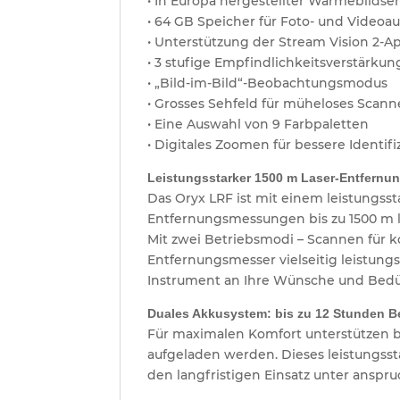
• In Europa hergestellter Wärmebildse
• 64 GB Speicher für Foto- und Video
• Unterstützung der Stream Vision 2-Ap
• 3 stufige Empfindlichkeitsverstärkun
• „Bild-im-Bild“-Beobachtungsmodus
• Grosses Sehfeld für müheloses Scan
• Eine Auswahl von 9 Farbpaletten
• Digitales Zoomen für bessere Identif
Leistungsstarker 1500 m Laser-Entfernu
Das Oryx LRF ist mit einem leistungss
Entfernungsmessungen bis zu 1500 m l
Mit zwei Betriebsmodi – Scannen für k
Entfernungsmesser vielseitig leistungs
Instrument an Ihre Wünsche und Bedü
Duales Akkusystem: bis zu 12 Stunden Be
Für maximalen Komfort unterstützen 
aufgeladen werden. Dieses leistungsst
den langfristigen Einsatz unter anspr