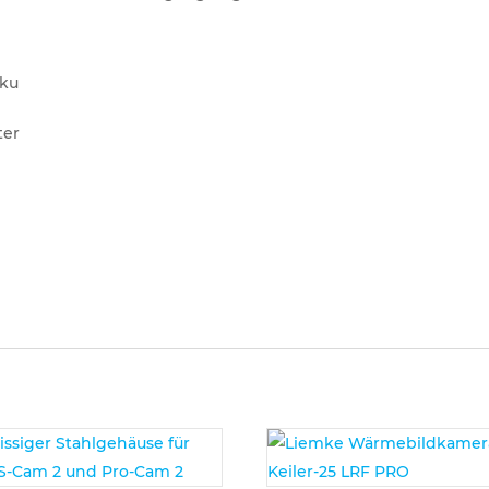
kku
ter