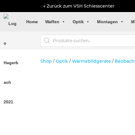
« Zurück zum VSH Schiesscenter
Home
Waffen
Optik
Montagen
M
Products
search
Shop
/
Optik
/
Wärmebildgeräte
/
Beobach