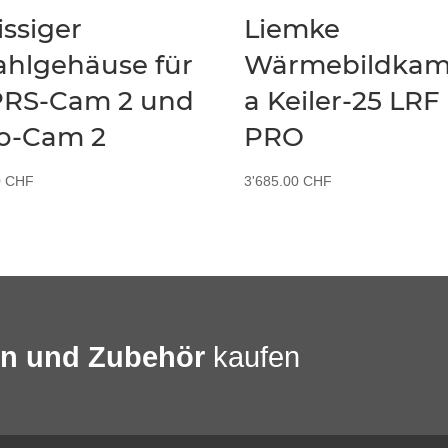
issiger
Liemke
ahlgehäuse für
Wärmebildkam
RS-Cam 2 und
a Keiler-25 LRF
o-Cam 2
PRO
0
CHF
3'685.00
CHF
en und Zubehör
kaufen