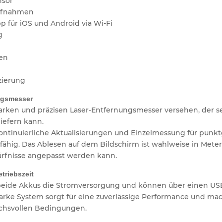
nsor
aufnahmen
p für iOS und Android via Wi-Fi
g
nen
izierung
ngsmesser
tarken und präzisen Laser-Entfernungsmesser versehen, der se
iefern kann.
ontinuierliche Aktualisierungen und Einzelmessung für punktg
fähig. Das Ablesen auf dem Bildschirm ist wahlweise in Meter
rfnisse angepasst werden kann.
triebszeit
beide Akkus die Stromversorgung und können über einen USB
arke System sorgt für eine zuverlässige Performance und mac
uchsvollen Bedingungen.