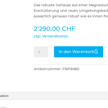
Das robuste Gehäuse aus einer Magnesium
Erschütterung und rauen Umgebungsbed
äusserlich genauso robust wie es innen fort
2'290.00
CHF
zzgl. Versandkosten
Pulsar
In den Warenkorb
Wärmebildkamera
Oryx
LRF
Artikelnummer:
F16F908D
XG35
Menge
mation