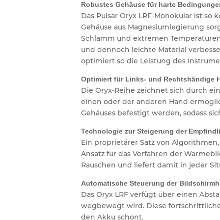
Robustes Gehäuse für harte Bedingunge
Das Pulsar Oryx LRF-Monokular ist so
Gehäuse aus Magnesiumlegierung sorgt 
Schlamm und extremen Temperaturen st
und dennoch leichte Material verbess
optimiert so die Leistung des Instrum
Optimiert für Links- und Rechtshändig
Die Oryx-Reihe zeichnet sich durch e
einen oder der anderen Hand ermöglich
Gehäuses befestigt werden, sodass s
Technologie zur Steigerung der Empfindl
Ein proprietärer Satz von Algorithme
Ansatz für das Verfahren der Wärmebild
Rauschen und liefert damit in jeder Si
Automatische Steuerung der Bildschirmhe
Das Oryx LRF verfügt über einen Abst
wegbewegt wird. Diese fortschrittliche
den Akku schont.