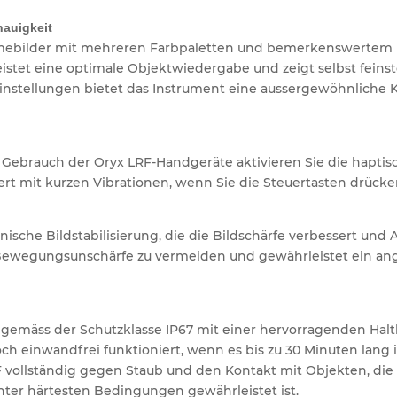
nauigkeit
rmebilder mit mehreren Farbpaletten und bemerkenswertem D
istet eine optimale Objektwiedergabe und zeigt selbst feins
einstellungen bietet das Instrument eine aussergewöhnliche K
en Gebrauch der Oryx LRF-Handgeräte aktivieren Sie die hap
ert mit kurzen Vibrationen, wenn Sie die Steuertasten drücke
ische Bildstabilisierung, die die Bildschärfe verbessert und A
t, Bewegungsunschärfe zu vermeiden und gewährleistet ein 
ät gemäss der Schutzklasse IP67 mit einer hervorragenden Halt
och einwandfrei funktioniert, wenn es bis zu 30 Minuten lang 
 vollständig gegen Staub und den Kontakt mit Objekten, die g
unter härtesten Bedingungen gewährleistet ist.