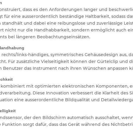
n
 konstruiert, dass es den Anforderungen langer und beschwer
für eine ausserordentlich beständige Haltbarkeit, sodass da
andhält und dabei eine reibungslose und zuverlässige Leist
ert nicht nur die Handhabbarkeit, sondern ermöglicht auch e
ents bei längeren Beobachtungseinsätzen.
e Handhabung
in rechts/links-händiges, symmetrisches Gehäusedesign aus,
t. Für zusätzliche Vielseitigkeit können der Gürtelclip und 
ich Benutzer das Instrument nach ihren Wünschen anpassen 
ichkeit
n, kombiniert mit optimierten elektronischen Komponenten,
verarbeitung. Diese Innovation verbessert die Klarheit des Si
tuation eine ausserordentliche Bildqualität und Detailwiederg
lligkeit
andssensor, der den Bildschirm automatisch ausschaltet, wen
 Funktion sorgt dafür, dass das Gerät während des Nichtbetri