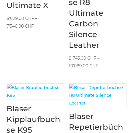
se R8
Ultimate X
Ultimate
6'629.00
CHF
–
Carbon
Preisspanne:
7'546.00
CHF
Silence
6'629.00 CHF
bis
Leather
7'546.00 CHF
9'745.00
CHF
–
Preisspanne:
10'089.00
CHF
9'745.00 CHF
bis
10'089.00 CHF
Blaser
Blaser
Kipplaufbüch
Repetierbüch
se K95