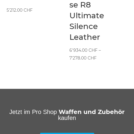
se R8
5'212.00
CHF
Ultimate
Silence
Leather
6'934.00
CHF
–
Preisspanne:
7'278.00
CHF
6'934.00 CHF
bis
7'278.00 CHF
Waffen und Zubehör
Jetzt im Pro Shop
kaufen