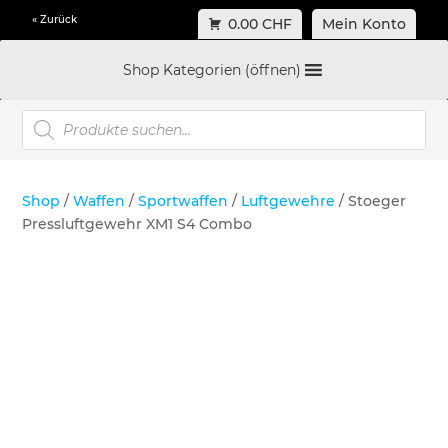
« Zurück
0.00 CHF
Mein Konto
Shop Kategorien (öffnen)
Products
search
Shop
/
Waffen
/
Sportwaffen
/
Luftgewehre
/ Stoeger
Pressluftgewehr XM1 S4 Combo