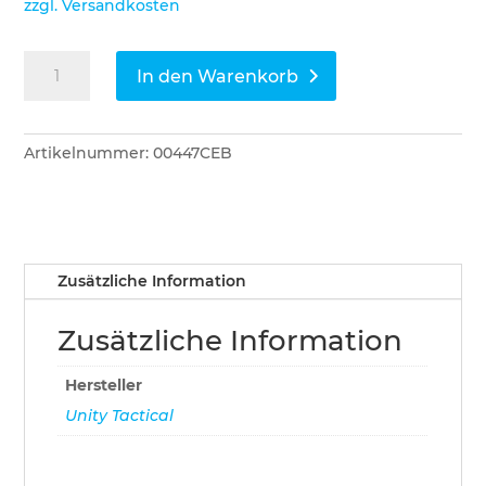
zzgl. Versandkosten
Unity
In den Warenkorb
Tactical
SUMMIT
Shroud
Artikelnummer:
00447CEB
/
Cam
Green
Menge
Zusätzliche Information
Zusätzliche Information
Hersteller
Unity Tactical