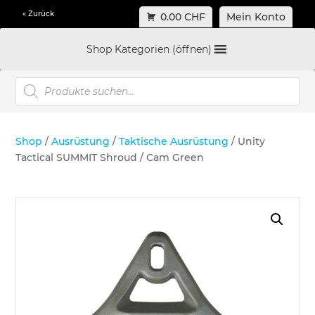
« Zurück
0.00 CHF
Mein Konto
Shop Kategorien (öffnen)
Products
search
Shop
/
Ausrüstung
/
Taktische Ausrüstung
/ Unity
Tactical SUMMIT Shroud / Cam Green