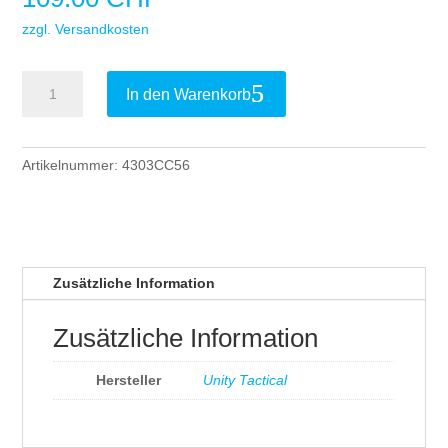
zzgl. Versandkosten
Unity
In den Warenkorb
Tactical
SUMMIT
Shroud
Artikelnummer:
4303CC56
/
Coyote
Brown
Menge
Zusätzliche Information
Zusätzliche Information
Hersteller
Unity Tactical