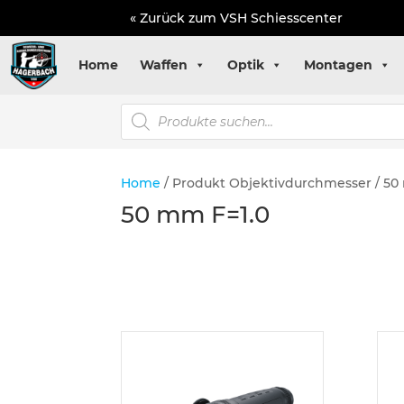
« Zurück zum VSH Schiesscenter
Home
Waffen
Optik
Montagen
Products
search
Home
/ Produkt Objektivdurchmesser / 50
50 mm F=1.0