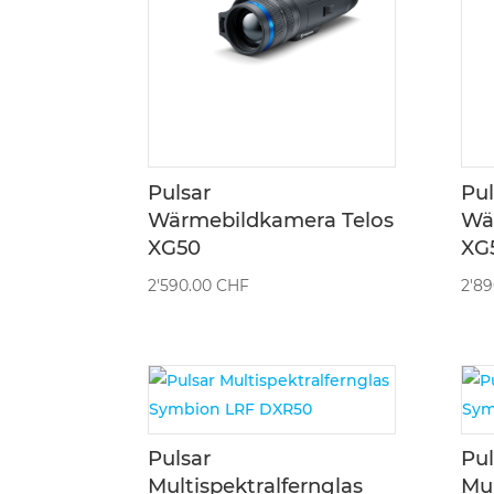
Pulsar
Pul
Wärmebildkamera Telos
Wä
XG50
XG
2'590.00
CHF
2'8
Pulsar
Pul
Multispektralfernglas
Mul