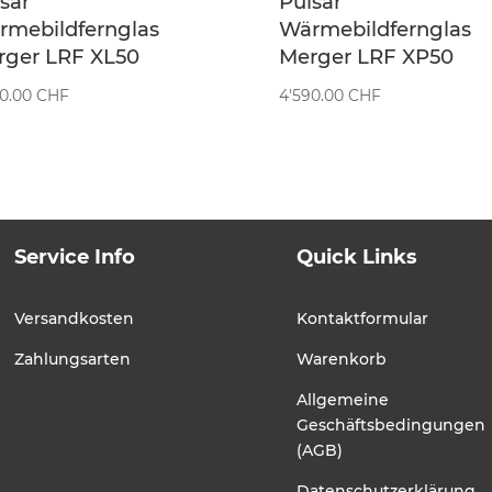
sar
Pulsar
rmebildfernglas
Wärmebildfernglas
rger LRF XL50
Merger LRF XP50
90.00
CHF
4'590.00
CHF
Service Info
Quick Links
Versandkosten
Kontaktformular
Zahlungsarten
Warenkorb
Allgemeine
Geschäftsbedingungen
(AGB)
Datenschutzerklärung