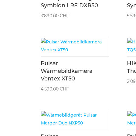
Symbion LRF DXR50
Sy
3'890.00
CHF
5'5
Pulsar
HI
Wärmebildkamera
Th
Ventex XT50
2'0
4'590.00
CHF