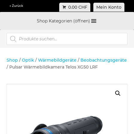
« Zurück
0.00 CHF
Mein Konto
Shop Kategorien (öffnen)
Products
search
Shop
/
Optik
/
Wärmebildgeräte
/
Beobachtungsgeräte
/ Pulsar Wärmebildkamera Telos XG50 LRF