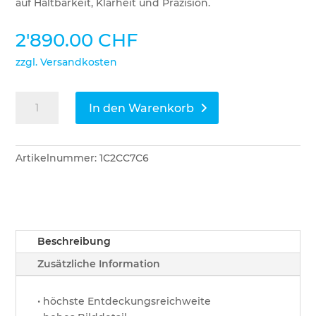
auf Haltbarkeit, Klarheit und Präzision.
2'890.00
CHF
zzgl. Versandkosten
Pulsar
In den Warenkorb
Wärmebildkamera
Telos
XG50
Artikelnummer:
1C2CC7C6
LRF
Menge
Beschreibung
Zusätzliche Information
• höchste Entdeckungsreichweite