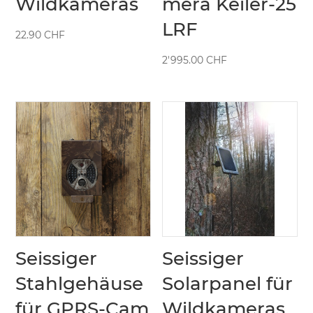
Wildkameras
mera Keiler-25
LRF
22.90
CHF
2'995.00
CHF
Seissiger
Seissiger
Stahlgehäuse
Solarpanel für
für GPRS-Cam
Wildkameras