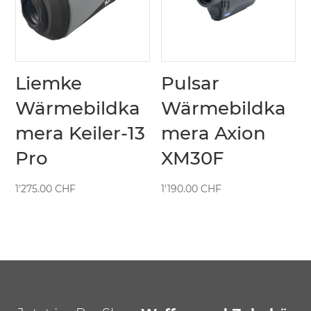
Liemke
Pulsar
Wärmebildka
Wärmebildka
mera Keiler-13
mera Axion
Pro
XM30F
1'275.00
CHF
1'190.00
CHF