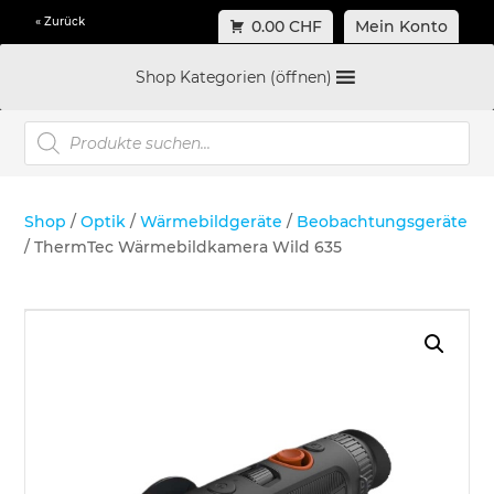
« Zurück
0.00 CHF
Mein Konto
Shop Kategorien (öffnen)
Products
search
Shop
/
Optik
/
Wärmebildgeräte
/
Beobachtungsgeräte
/ ThermTec Wärmebildkamera Wild 635