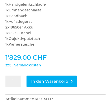
1xHandgelenkschlaufe
1xUmhängeschlaufe
1xHandbuch
1xAufladegerät
2x18650er Akku
1xUSB-C Kabel
1xObjektivputztuch
1xKameratasche
1'829.00
CHF
zzgl. Versandkosten
ThermTec
In den Warenkorb
Wärmebildkamera
Wild
635
Artikelnummer:
4F0F4FD7
Menge